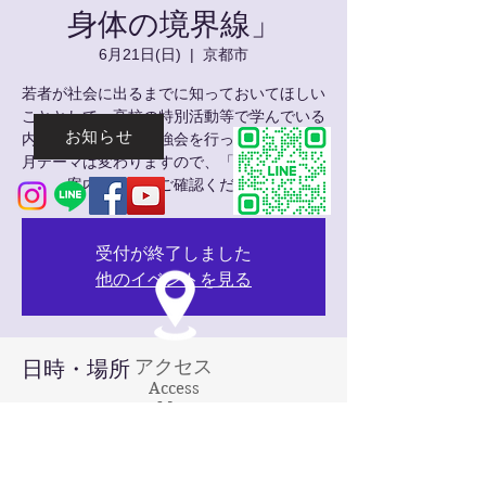
身体の境界線」
6月21日(日)
  |  
京都市
若者が社会に出るまでに知っておいてほしい
こととして、高校の特別活動等で学んでいる
お知らせ
内容を取り上げて勉強会を行っています。毎
月テーマは変わりますので、「フラッペ」の
案内ページでご確認ください。
受付が終了しました
他のイベントを見る
アクセス
日時・場所
Access
Map
2026年6月21日 14:00 – 16:00
京都市, 日本、〒602-8423 京都府京都市上
京区猪熊通今出川上る藤木町７９５−５