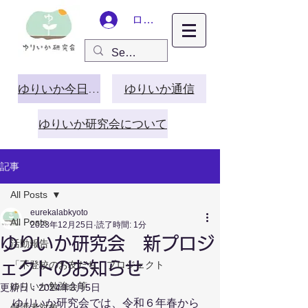
ログイン
ゆりいか今日この頃
ゆりいか通信
ゆりいか研究会について
記事
All Posts
eurekalabkyoto
All Posts
2023年12月25日
読了時間: 1分
ゆりいか研究会 新プロジ
活動報告
ェクトのお知らせ
「不登校のお友だち」プロジェクト
ゆりいか勉強会等
更新日：
2024年3月5日
ゆりいか研究会では、令和６年春から
保護者対象