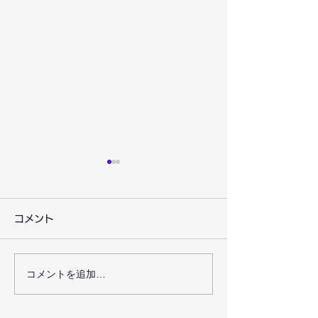
コメント
コメントを追加…
教職員・若者支援者向け
京都新聞にゆり
のカリンバ体験会を行い
会のカリンバ体