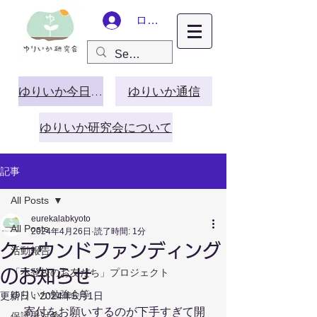
ログイン
ゆりいか今日この頃
ゆりいか通信
ゆりいか研究会について
記事
All Posts
eurekalabkyoto
All Posts
2024年4月26日
読了時間: 1分
クラウンドファンディング
活動報告
のお知らせ
「不登校のお友だち」プロジェクト
ゆりいか勉強会等
更新日：
2024年5月1日
　寄付をお願いするのが下手すぎて開
保護者対象