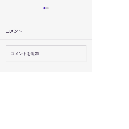
コメント
コメントを追加…
教職員・若者支援者向け
京都新聞にゆり
のカリンバ体験会を行い
会のカリンバ体
ました。
載されました