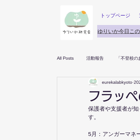
トップページ
ゆりいか今日この
All Posts
活動報告
「不登校の
eurekalabkyoto
20
フラッペ
保護者や支援者が知
す。
5月：アンガーマネ