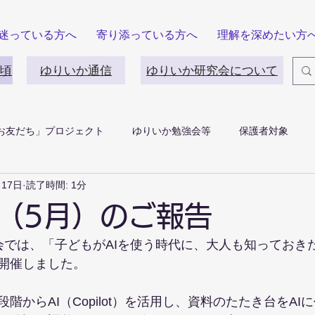
迷っている方へ
寄り添っている方へ
理解を深めたい方
頃
ゆりいか通信
ゆりいか研究会について
お友だち」プロジェクト
ゆりいか勉強会等
保護者対象
月17日
読了時間: 1分
（5月）のご報告
会では、「子どもがAIを使う時代に、大人も知っておきた
開催しました。
階からAI（Copilot）を活用し、資料のたたき台をAI