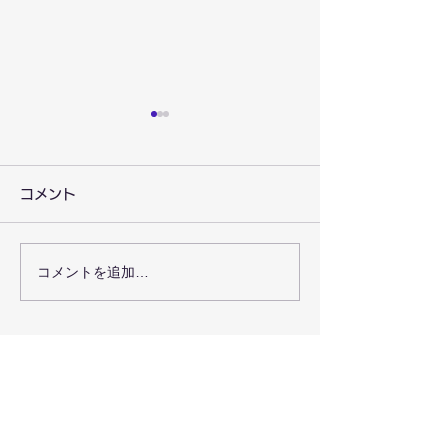
コメント
コメントを追加…
京都新聞にゆりいか研究
不登校のお友だ
会のカリンバ体験会が掲
ラムを開催しま
載されました
（2024年6月2