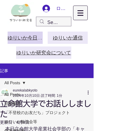
ログイン
ゆりいか今日この頃
ゆりいか通信
ゆりいか研究会について
記事
All Posts
eurekalabkyoto
All Posts
2024年10月10日
読了時間: 1分
立命館大学でお話ししまし
活動報告
た
「不登校のお友だち」プロジェクト
ゆりいか勉強会等
更新日：
4月4日
本日立命館大学産業社会学部の「キャ
保護者対象