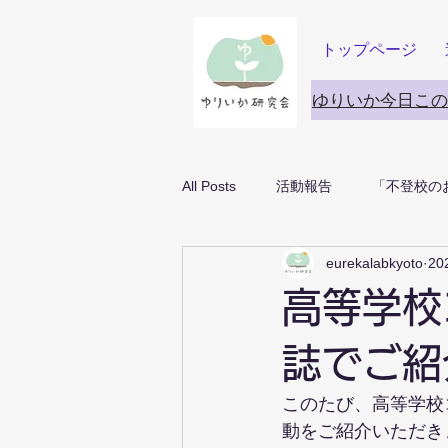
トップページ
ゆりいか今日この
All Posts
活動報告
「不登校の
eurekalabkyoto
20
高等学校
誌でご紹
このたび、高等学校
動をご紹介いただき