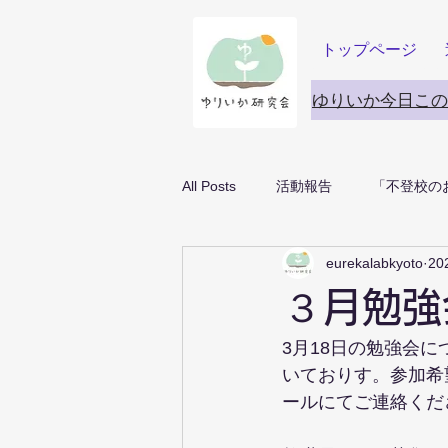
トップページ
ゆりいか今日この
All Posts
活動報告
「不登校の
eurekalabkyoto
20
３月勉強
3月18日の勉強会
いておりす。参加希
ールにてご連絡くだ