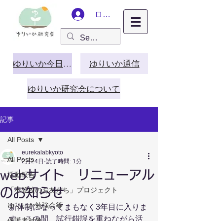
ログイン
ゆりいか今日この頃
ゆりいか通信
ゆりいか研究会について
記事
All Posts
eurekalabkyoto
All Posts
2月24日
読了時間: 1分
webサイト リニューアル
活動報告
のお知らせ
「不登校のお友だち」プロジェクト
ゆりいか勉強会等
新体制になってまもなく3年目に入りま
す。この間、試行錯誤を重ねながら活
保護者対象