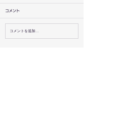
コメント
コメントを追加…
教職員・若者支援者向け
京都新聞にゆり
のカリンバ体験会を行い
会のカリンバ体
ました。
載されました