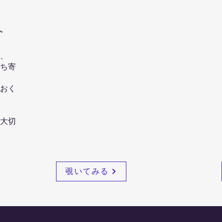
へ
、
ち寄
ておく
大切
覗いてみる