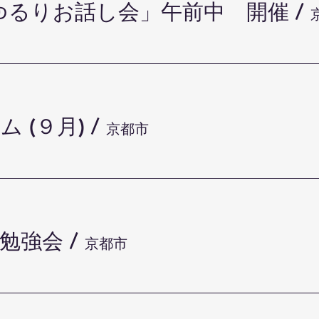
ゆるりお話し会」午前中 開催
/
 (９月)
/
京都市
月勉強会
/
京都市