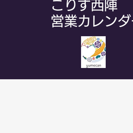
こりす西陣
​営業カレンダ