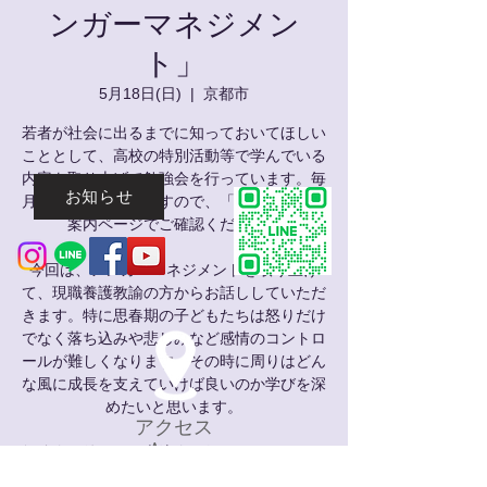
ンガーマネジメン
ト」
5月18日(日)
  |  
京都市
若者が社会に出るまでに知っておいてほしい
こととして、高校の特別活動等で学んでいる
内容を取り上げて勉強会を行っています。毎
お知らせ
月テーマは変わりますので、「フラッペ」の
案内ページでご確認ください。
今回は、アンガーマネジメントを取り上げ
て、現職養護教諭の方からお話ししていただ
きます。特に思春期の子どもたちは怒りだけ
でなく落ち込みや悲しみなど感情のコントロ
ールが難しくなります。その時に周りはどん
な風に成長を支えていけば良いのか学びを深
めたいと思います。
アクセス
Access
勉強会の後には、交流会も行っていますので
Map
よろしければご参加ください。