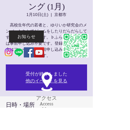
ング (1月)
1月10日(土)
  |  
京都市
高校生年代の若者と、ゆりいか研究会のメ
ンバーたちとでゲームをしたりだらだらして
お知らせ
すごしたりする日です。♭ふらっと♭登録者
は事前申し込み不要です。登録をしていない
方はフォームから事前申し込みをお願いしま
す。
受付が終了しました
他のイベントを見る
アクセス
Access
日時・場所
Map
2026年1月10日 14:00 – 17:00
京都市, 日本、〒602-8423 京都府京都市上
京区猪熊通今出川上る藤木町７９５−５