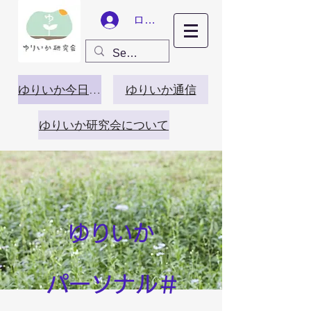
ログイン
ゆりいか今日この頃
ゆりいか通信
ゆりいか研究会について
ゆりいか
パーソナル＃