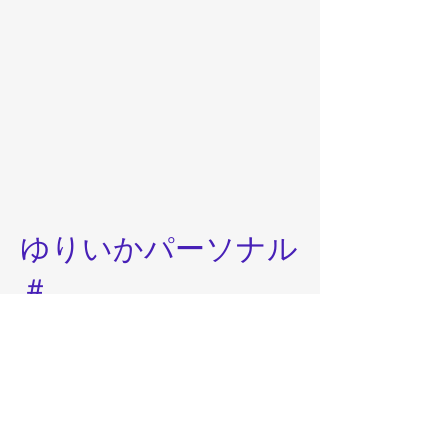
ゆりいかパーソナル
＃
1人でも不登校の子どもたちの未来が
明るいものとなるように、理解を深め
ようとしてくださる方をお待ちしてお
ります。少しでも
興味がある方はぜひ
お気軽にご連絡ください。